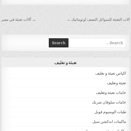
تصفّح المقالات
الات التغبئة للسوائل النصف اوتوماتيك →
← آلاات تعبئة في مصر
Search for:
تعبئة و تغليف
اكياس تعبئة و تغليف
تعبئة وتغليف
خامات تعبئة وتغليف
خامات سلوفان شرنك
طبات الومنيوم فويل
ماكينات اندكشن سيل