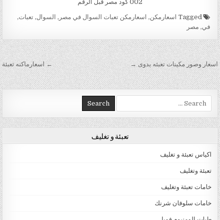
002 كود مصر قبل الرقم
Tagged
اسعارمكن
,
اسعارمكن تعبات السوال في مصر
,
السوال
,
تعبات
,
في
,
مصر
تصفّح المقالات
اسعار وصور مكينات تعبئه يدوى →
← اسعارماكنه تعبئة
Search for:
تعبئة و تغليف
اكياس تعبئة و تغليف
تعبئة وتغليف
خامات تعبئة وتغليف
خامات سلوفان شرنك
طبات الومنيوم فويل