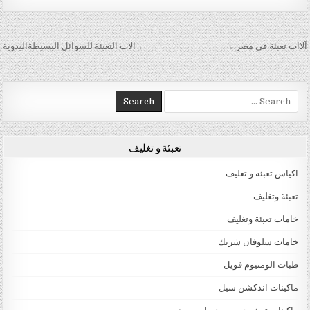
تصفّح المقالات
آلاات تعبئة في مصر →
← الات التعبئة للسوائل البسيطةاليدوية
Search for:
تعبئة و تغليف
اكياس تعبئة و تغليف
تعبئة وتغليف
خامات تعبئة وتغليف
خامات سلوفان شرنك
طبات الومنيوم فويل
ماكينات اندكشن سيل