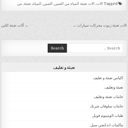
Tagged
الات
,
الات تعبئة المياة من الصين
,
الصين
,
المياة
,
تعبئة
,
من
تصفّح المقالات
الات تعبئة زيوت محركات سيارات →
← آلات تعبئة اللبن
Search for:
تعبئة و تغليف
اكياس تعبئة و تغليف
تعبئة وتغليف
خامات تعبئة وتغليف
خامات سلوفان شرنك
طبات الومنيوم فويل
ماكينات اندكشن سيل