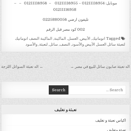
موبايل: 01211116954 – 01211116955 – 01211116956 – –
01211116958
تليفون ارضي 0225880056
002 كود مصر قبل الرقم
Tagged
اتوماتيك
,
الأبيض
,
العسل
,
الماكينة
,
الماكينة النصف اتوماتيك
لتعبئة سائل العسل الأبيض والأسود
,
النصف
,
سائل
,
لتعبئة
,
والأسود
تصفّح المقالات
اله تعبئة صابون سائل للبيع في مصر →
← اله تعبئة السوائل اللزجة
Search for:
تعبئة و تغليف
اكياس تعبئة و تغليف
تعبئة وتغليف