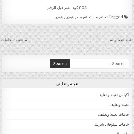
002 كود مصر قبل الرقم
Tagged
تعبئةريت
,
تعبئةريت ريتون
,
ريتون
تصفّح المقالات
تعبئة عصائر →
← تعبئة منظفات
Search for:
تعبئة و تغليف
اكياس تعبئة و تغليف
تعبئة وتغليف
خامات تعبئة وتغليف
خامات سلوفان شرنك