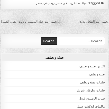
Tagged
تعبئة
,
تعبئة زيت في مصر
,
زيت
,
في
,
مصر
تصفّح المقالات
تعبئة زيت الطعام يدوى →
← تعبئة زيت عباد الشمس و زيت الفول الصويا
Search for:
تعبئة و تغليف
اكياس تعبئة و تغليف
تعبئة وتغليف
خامات تعبئة وتغليف
خامات سلوفان شرنك
طبات الومنيوم فويل
ماكينات اندكشن سيل