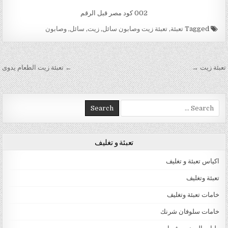
002 كود مصر قبل الرقم
Tagged
تعبئة
,
تعبئة زيت وصابون سائل
,
زيت
,
سائل
,
وصابون
تصفّح المقالات
تعبئة زيت →
← تعبئة زيت الطعام يدوى
Search for:
تعبئة و تغليف
اكياس تعبئة و تغليف
تعبئة وتغليف
خامات تعبئة وتغليف
خامات سلوفان شرنك