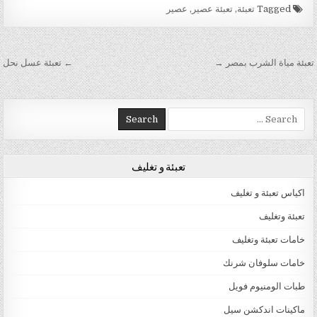
Tagged
تعبئة
,
تعبئة عصير
,
عصير
تصفّح المقالات
تعبئة مياة الشرب بمصر →
← تعبئة عسل نحل
Search for:
تعبئة و تغليف
اكياس تعبئة و تغليف
تعبئة وتغليف
خامات تعبئة وتغليف
خامات سلوفان شرنك
طبات الومنيوم فويل
ماكينات اندكشن سيل