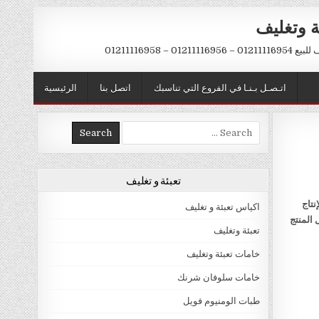
ة وتغليف
012 – 01211116958
اتـصـل بـنـا في الفروع التي تناسبك
اتصل بنا
الرئيسية
Search
for:
تعبئة و تغليف
نتاج
اكياس تعبئة و تغليف
 المنتج
تعبئة وتغليف
خامات تعبئة وتغليف
خامات سلوفان شرنك
طبات الومنيوم فويل