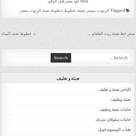
002 كود مصر قبل الرقم
Tagged
الزيوت
,
بمصر
,
تعيئة
,
خطوط
,
خطوط تعيئة الزيوت بمصر
تصفّح المقالات
سعر خط تعبئة زيت الطعام →
← خطوط تعبئه المياه
Search for:
تعبئة و تغليف
اكياس تعبئة و تغليف
تعبئة وتغليف
خامات تعبئة وتغليف
خامات سلوفان شرنك
طبات الومنيوم فويل