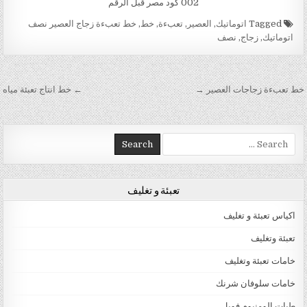
002 كود مصر قبل الرقم
Tagged
اتوماتيك
,
العصير
,
تعبءة
,
خط
,
خط تعبءة زجاج العصير نصف
اتوماتيك
,
زجاج
,
نصف
تصفّح المقالات
خط تعبءة زجاجات العصير →
← خط انتاج تعبئة مياه
Search for:
تعبئة و تغليف
اكياس تعبئة و تغليف
تعبئة وتغليف
خامات تعبئة وتغليف
خامات سلوفان شرنك
طبات الومنيوم فويل