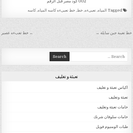
002 كود مصر قبل الرقم
Tagged
المياه
,
تعبىءه
,
خط
,
خط تعبىءه كاسه المياه
,
كاسه
تصفّح المقالات
خط تعبىة جبن سايلة →
← خط تعبءه عصير
Search for:
تعبئة و تغليف
اكياس تعبئة و تغليف
تعبئة وتغليف
خامات تعبئة وتغليف
خامات سلوفان شرنك
طبات الومنيوم فويل