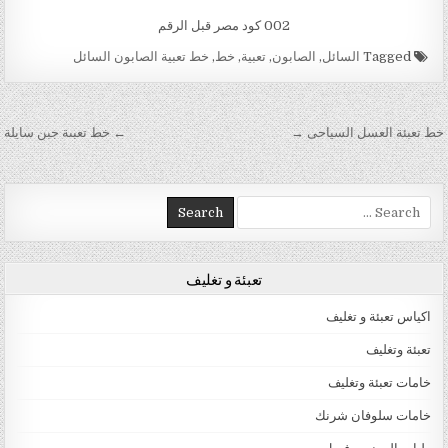
002 كود مصر قبل الرقم
Tagged
السائل
,
الصابون
,
تعبية
,
خط
,
خط تعبية الصابون السائل
تصفّح المقالات
خط تعبئة العسل السياحى →
← خط تعبىة جبن سايلة
Search for:
تعبئة و تغليف
اكياس تعبئة و تغليف
تعبئة وتغليف
خامات تعبئة وتغليف
خامات سلوفان شرنك