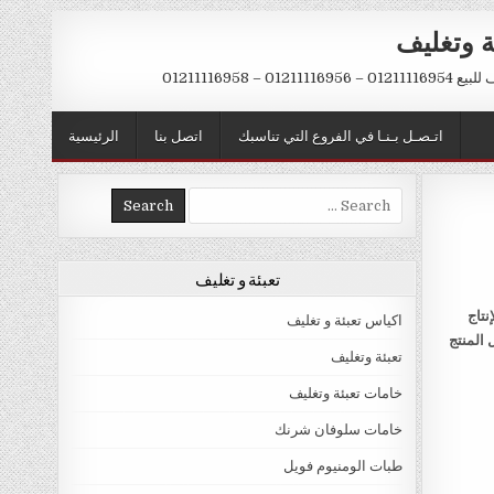
ة وتغليف
012 – 01211116958
اتـصـل بـنـا في الفروع التي تناسبك
اتصل بنا
الرئيسية
Search
for:
تعبئة و تغليف
نتاج
اكياس تعبئة و تغليف
 المنتج
تعبئة وتغليف
خامات تعبئة وتغليف
خامات سلوفان شرنك
طبات الومنيوم فويل