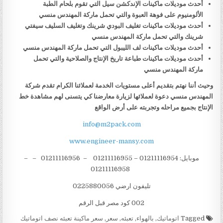
أحدث موديلات ماكينات الإندكشن سيل التي تقوم بلحام الطبة
الألومنيوم على فوهة العبوة والتي تحمل ماركة المهندس منسي
أحدث موديلات ماكينات تغليف البودي شرينك وتغليف السليف سيفتي
شرينك والتي تحمل ماركة المهندس منسي
أحدث موديلات ماكينات لف الليبول التي تحمل ماركة المهندس منسي
أحدث موديلات ماكينات طباعة تاريخ الإنتاج والصلاحية والتي تحمل
ماركة المهندس منسي
وحيث أننا نهتم بتقديم أعلى مستويات الخدمة لعملائنا الكرام تقدم شركة
المهندس منسي دعوة لعملائها لزيارة معارضنا كي يتسنى لهم مشاهدة خط
الإنتاج بجميع مراحله وتجربته على أرض الواقع
info@m2pack.com
www.engineer-mansy.com
موبايل: 01211116954 – 01211116955 – 01211116956 – –
01211116958
تليفون ارضي 0225880056
002 كود مصر قبل الرقم
Tagged
اتوماتيك
,
بالهواء
,
تعبئه
,
سعر
,
سعر ماكينة تعبئه نصف اتوماتيك