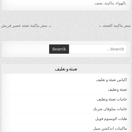
بالهواء
,
ماكينة
,
نصف
تصفّح المقالات
سعر ماكينه التعبئه →
← سعر ماكينة تعبئه عصير فريش
Search for:
تعبئة و تغليف
اكياس تعبئة و تغليف
تعبئة وتغليف
خامات تعبئة وتغليف
خامات سلوفان شرنك
طبات الومنيوم فويل
ماكينات اندكشن سيل