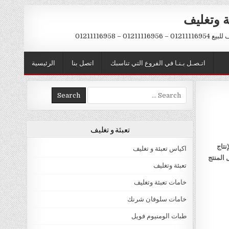
ة وتغليف
012 – 01211116958
اتـصـل بـنـا في الفروع التي تناسبك
اتصل بنا
الرئيسية
Search
for:
تعبئة و تغليف
نتاج
اكياس تعبئة و تغليف
 المنتج
تعبئة وتغليف
خامات تعبئة وتغليف
خامات سلوفان شرنك
طبات الومنيوم فويل