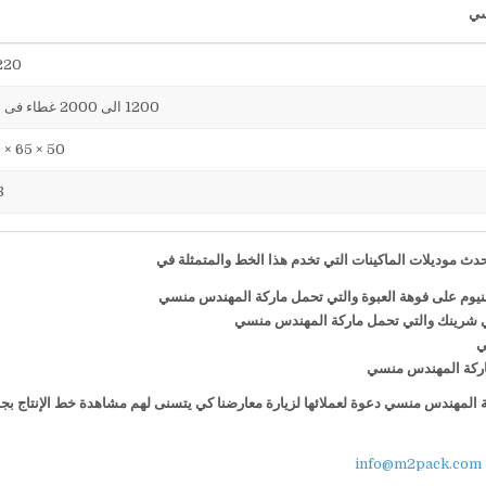
220 فول
1200 الى 2000 غطاء فى الساعة
50 × 65 × 75 سم
38
ث موديلات الماكينات التي تخدم هذا الخط والمتمثلة في
منيوم على فوهة العبوة والتي تحمل ماركة المهندس منسي
ي شرينك والتي تحمل ماركة المهندس منسي
ي
 ماركة المهندس منسي
كة المهندس منسي دعوة لعملائها لزيارة معارضنا كي يتسنى لهم مشاهدة خط الإنتاج بج
info@m2pack.com