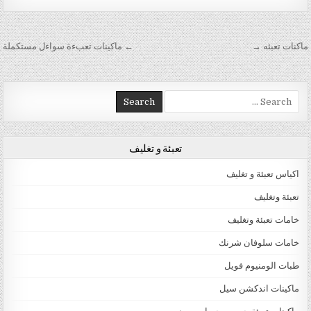
تصفّح المقالات
ماكنات تعبئه →
← ماكينات تعبءة سواءل مستكملة
Search for:
تعبئة و تغليف
اكياس تعبئة و تغليف
تعبئة وتغليف
خامات تعبئة وتغليف
خامات سلوفان شرنك
طبات الومنيوم فويل
ماكينات اندكشن سيل