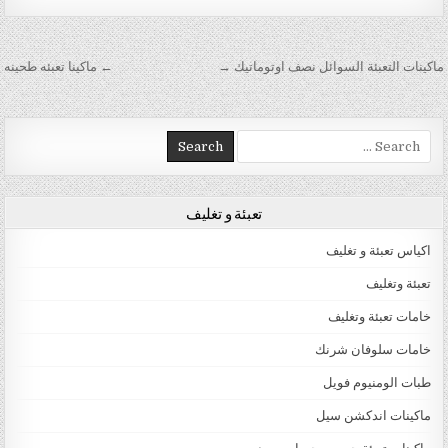
تصفّح المقالات
ماكينات التعبئة السوائل نصف اوتوماتيك →
← ماكينا تعبئه طحينه
Search for:
تعبئة و تغليف
اكياس تعبئة و تغليف
تعبئة وتغليف
خامات تعبئة وتغليف
خامات سلوفان شرنك
طبات الومنيوم فويل
ماكينات اندكشن سيل