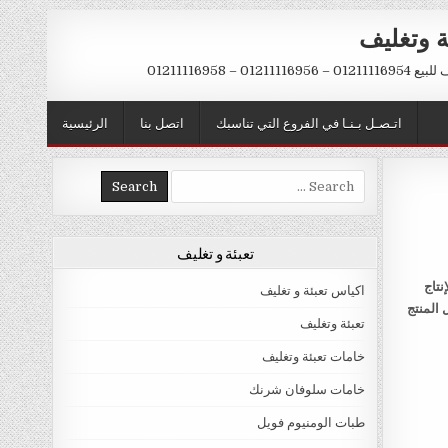
ة وتغليف
012 – 01211116958
اتـصـل بـنـا في الفروع التي تناسبك
اتصل بنا
الرئيسية
Search
for:
تعبئة و تغليف
نتاج
اكياس تعبئة و تغليف
 المنتج
تعبئة وتغليف
خامات تعبئة وتغليف
خامات سلوفان شرنك
طبات الومنيوم فويل