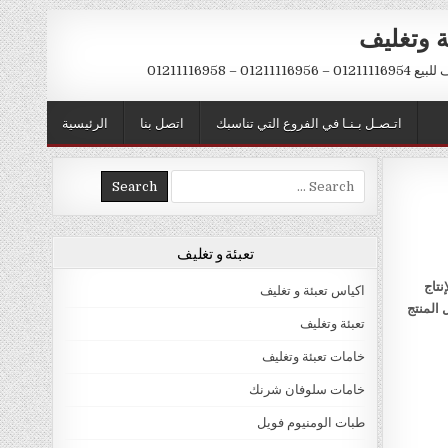
ة وتغليف
012 – 01211116958
اتـصـل بـنـا في الفروع التي تناسبك
اتصل بنا
الرئيسية
Search
for:
تعبئة و تغليف
نتاج
اكياس تعبئة و تغليف
 المنتج
تعبئة وتغليف
خامات تعبئة وتغليف
خامات سلوفان شرنك
طبات الومنيوم فويل