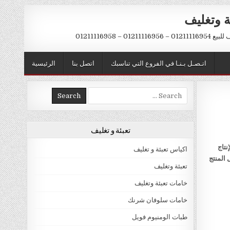
ة وتغليف
012 – 01211116958
اتـصـل بـنـا في الفروع التي تناسبك
اتصل بنا
الرئيسية
Search
for:
تعبئة و تغليف
نتاج
اكياس تعبئة و تغليف
 المنتج
تعبئة وتغليف
خامات تعبئة وتغليف
خامات سلوفان شرنك
طبات الومنيوم فويل