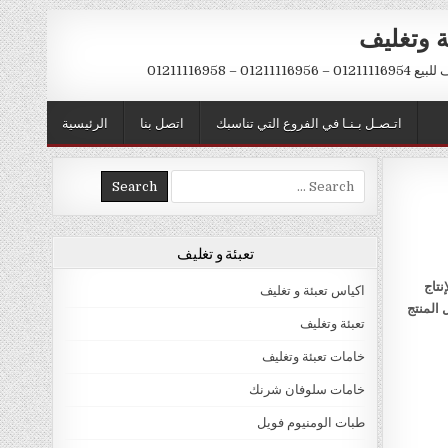
ة وتغليف
012 – 01211116958
اتـصـل بـنـا في الفروع التي تناسبك
اتصل بنا
الرئيسية
Search
for:
تعبئة و تغليف
نتاج
اكياس تعبئة و تغليف
 المنتج
تعبئة وتغليف
خامات تعبئة وتغليف
خامات سلوفان شرنك
طبات الومنيوم فويل