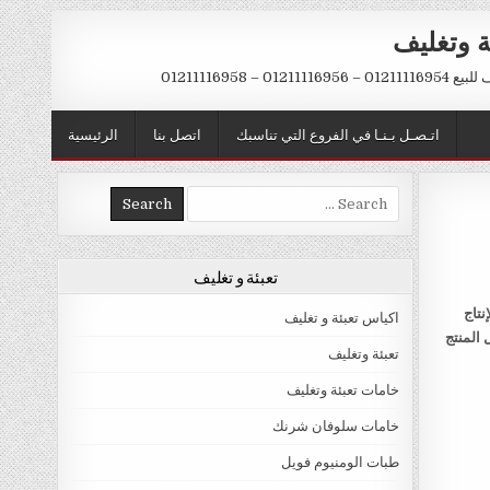
ة وتغليف
012 – 01211116958
اتـصـل بـنـا في الفروع التي تناسبك
اتصل بنا
الرئيسية
Search
for:
تعبئة و تغليف
نتاج
اكياس تعبئة و تغليف
 المنتج
تعبئة وتغليف
خامات تعبئة وتغليف
خامات سلوفان شرنك
طبات الومنيوم فويل