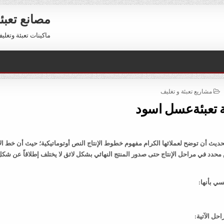
مصانع تعبئ
ماكينات تعبئة وتغليف للبيع 01211116954 – 11116956
POSTED
مشاريع تعبئة و تغليف
IN
ة تعبئةعسل اسود
يث أن توضح لعملائها الكرام مفهوم خطوط الإنتاج النص أوتوماتيكية؛ حيث أن خط الإ
دد في مراحل الإنتاج حتى صدور المنتج النهائي بشكل لائق لا يختلف إطلاقاً عن شكل
ي بأنها:
حل الآتية: