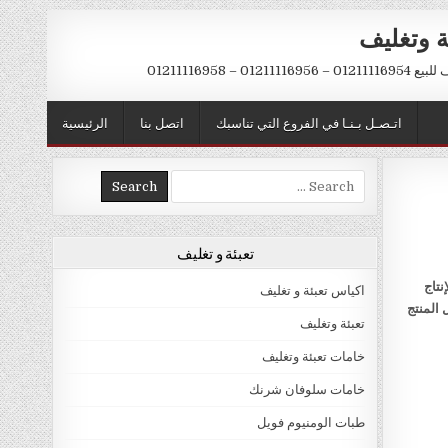
ة وتغليف
012 – 01211116958
اتـصـل بـنـا في الفروع التي تناسبك
اتصل بنا
الرئيسية
Search
for:
تعبئة و تغليف
نتاج
اكياس تعبئة و تغليف
 المنتج
تعبئة وتغليف
خامات تعبئة وتغليف
خامات سلوفان شرنك
طبات الومنيوم فويل