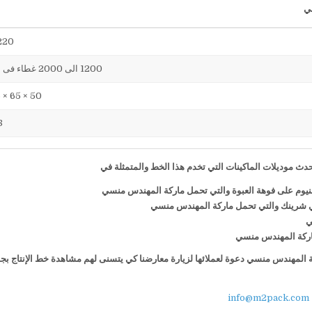
220 فول
1200 الى 2000 غطاء فى الساعة
50 × 65 × 75 سم
38
ث موديلات الماكينات التي تخدم هذا الخط والمتمثلة في
منيوم على فوهة العبوة والتي تحمل ماركة المهندس منسي
ي شرينك والتي تحمل ماركة المهندس منسي
ي
 ماركة المهندس منسي
كة المهندس منسي دعوة لعملائها لزيارة معارضنا كي يتسنى لهم مشاهدة خط الإنتاج بج
info@m2pack.com