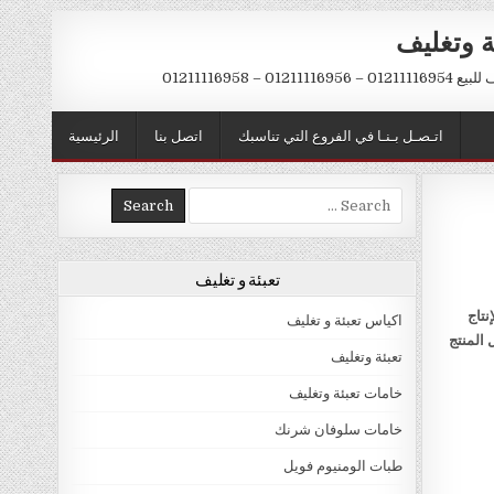
ة وتغليف
012 – 01211116958
اتـصـل بـنـا في الفروع التي تناسبك
اتصل بنا
الرئيسية
Search
for:
تعبئة و تغليف
نتاج
اكياس تعبئة و تغليف
 المنتج
تعبئة وتغليف
خامات تعبئة وتغليف
خامات سلوفان شرنك
طبات الومنيوم فويل