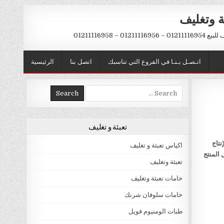
ة وتغليف
012 – 01211116958
اتـصـل بـنـا في الفروع التي تناسبك
اتصل بنا
الرئيسية
Search
for:
تعبئة و تغليف
نتاج
اكياس تعبئة و تغليف
 المنتج
تعبئة وتغليف
خامات تعبئة وتغليف
خامات سلوفان شرنك
طبات الومنيوم فويل