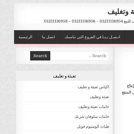
ة وتغليف
012 – 01211116958
اتـصـل بـنـا في الفروع التي تناسبك
اتصل بنا
الرئيسية
Search
for:
تعبئة و تغليف
نتاج
اكياس تعبئة و تغليف
 المنتج
تعبئة وتغليف
خامات تعبئة وتغليف
خامات سلوفان شرنك
طبات الومنيوم فويل