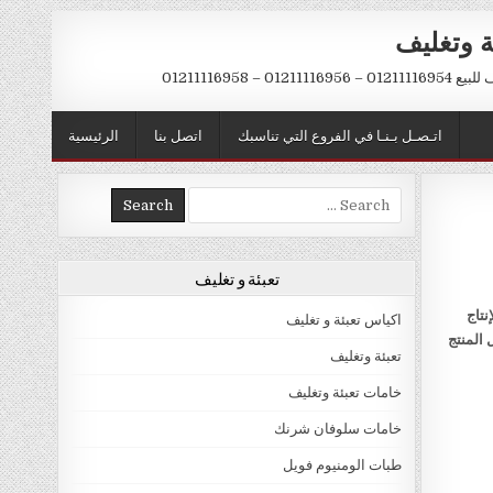
ة وتغليف
012 – 01211116958
اتـصـل بـنـا في الفروع التي تناسبك
اتصل بنا
الرئيسية
Search
for:
تعبئة و تغليف
نتاج
اكياس تعبئة و تغليف
 المنتج
تعبئة وتغليف
خامات تعبئة وتغليف
خامات سلوفان شرنك
طبات الومنيوم فويل