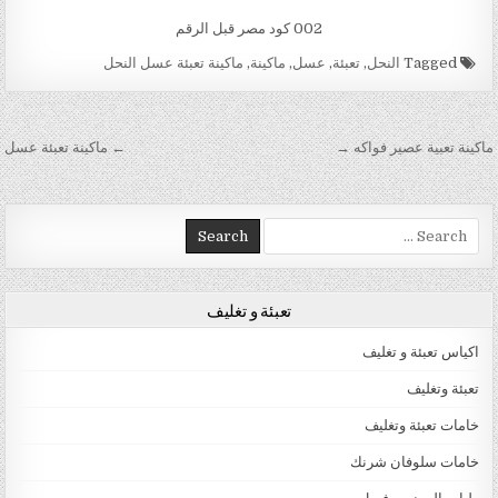
002 كود مصر قبل الرقم
Tagged
النحل
,
تعبئة
,
عسل
,
ماكينة
,
ماكينة تعبئة عسل النحل
تصفّح المقالات
ماكينة تعبية عصير فواكه →
← ماكينة تعبئة عسل
Search for:
تعبئة و تغليف
اكياس تعبئة و تغليف
تعبئة وتغليف
خامات تعبئة وتغليف
خامات سلوفان شرنك