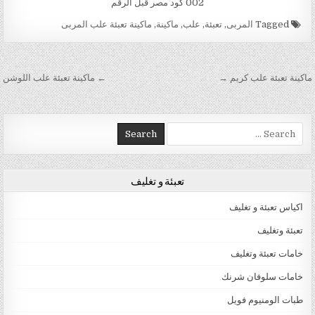
002 كود مصر قبل الرقم
Tagged
المربى
,
تعبئة
,
علب
,
ماكينة
,
ماكينة تعبئة علب المربى
تصفّح المقالات
ماكينة تعبئة علب كريم →
← ماكينة تعبئة علب اللوشن
Search for:
تعبئة و تغليف
اكياس تعبئة و تغليف
تعبئة وتغليف
خامات تعبئة وتغليف
خامات سلوفان شرنك
طبات الومنيوم فويل