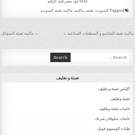
002 كود مصر قبل الرقم
Tagged
السويت
,
تعبئه
,
ماكينه
,
ماكينه تعبئه السويت
تصفّح المقالات
ماكينه تعبئه الشامبو و المنظفات الصناعيه →
← ماكينه تعبئه السوائل
Search for:
تعبئة و تغليف
اكياس تعبئة و تغليف
تعبئة وتغليف
خامات تعبئة وتغليف
خامات سلوفان شرنك
طبات الومنيوم فويل