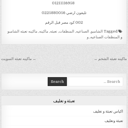
01211116958
تليفون ارضي 0225880056
002 كود مصر قبل الرقم
Tagged
الشامبو
,
الصناعيه
,
المنظفات
,
تعبئه
,
ماكينه
,
ماكينه تعبئه الشامبو
و المنظفات الصناعيه
,
و
تصفّح المقالات
ماكينه تعبئه الشحم →
← ماكينه تعبئه السويت
Search for:
تعبئة و تغليف
اكياس تعبئة و تغليف
تعبئة وتغليف