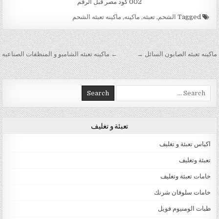
002 كود مصر قبل الرقم
Tagged
الشحم
,
تعبئه
,
ماكينه
,
ماكينه تعبئه الشحم
تصفّح المقالات
ماكينه تعبئه الصابون السائل →
← ماكينه تعبئه الشامبو و المنظفات الصناعيه
Search for:
تعبئة و تغليف
اكياس تعبئة و تغليف
تعبئة وتغليف
خامات تعبئة وتغليف
خامات سلوفان شرنك
طبات الومنيوم فويل