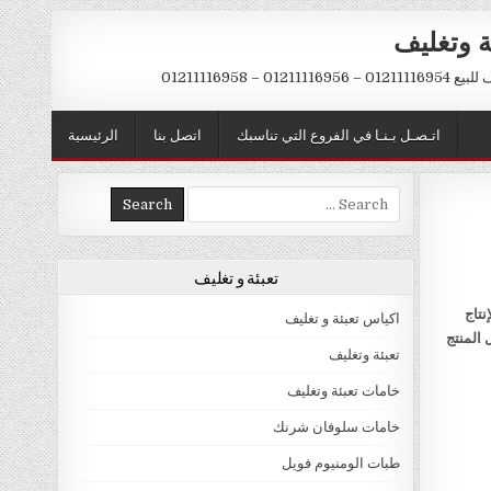
ة وتغليف
012 – 01211116958
اتـصـل بـنـا في الفروع التي تناسبك
اتصل بنا
الرئيسية
Search
for:
تعبئة و تغليف
نتاج
اكياس تعبئة و تغليف
 المنتج
تعبئة وتغليف
خامات تعبئة وتغليف
خامات سلوفان شرنك
طبات الومنيوم فويل