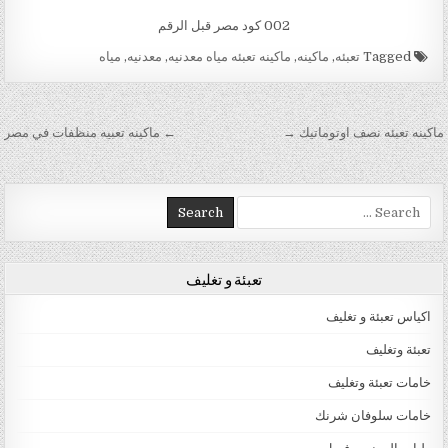
002 كود مصر قبل الرقم
Tagged
تعبئه
,
ماكينه
,
ماكينه تعبئه مياه معدنيه
,
معدنيه
,
مياه
تصفّح المقالات
ماكينه تعبئه نصف اوتوماتيك →
← ماكينه تعبيه منظفات في مصر
Search for:
تعبئة و تغليف
اكياس تعبئة و تغليف
تعبئة وتغليف
خامات تعبئة وتغليف
خامات سلوفان شرنك