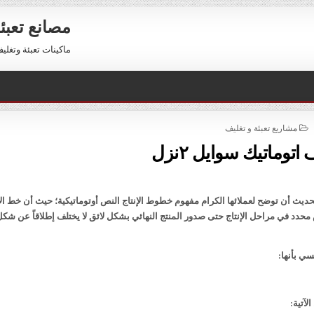
مصانع تعبئ
ماكينات تعبئة وتغليف للبيع 01211116954 – 11116956
POSTED
مشاريع تعبئة و تغليف
IN
توماتيك سوايل ٢نزل
يث أن توضح لعملائها الكرام مفهوم خطوط الإنتاج النص أوتوماتيكية؛ حيث أن خط الإ
دد في مراحل الإنتاج حتى صدور المنتج النهائي بشكل لائق لا يختلف إطلاقاً عن شكل
ي بأنها:
آتية: