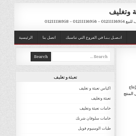
ة وتغليف
012 – 01211116958
اتـصـل بـنـا في الفروع التي تناسبك
اتصل بنا
الرئيسية
Search
for:
تعبئة و تغليف
نتاج
اكياس تعبئة و تغليف
 المنتج
تعبئة وتغليف
خامات تعبئة وتغليف
خامات سلوفان شرنك
طبات الومنيوم فويل