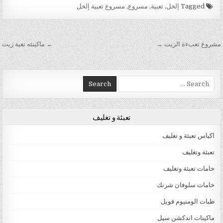
Tagged
إلخل
,
تعبية
,
مسروع
,
مسروع تعبية إلخل
تصفّح المقالات
مشروع تعبءة الزيت →
← ماكينئه تعبة زيت
Search for:
تعبئة و تغليف
اكياس تعبئة و تغليف
تعبئة وتغليف
خامات تعبئة وتغليف
خامات سلوفان شرنك
طبات الومنيوم فويل
ماكينات اندكشن سيل