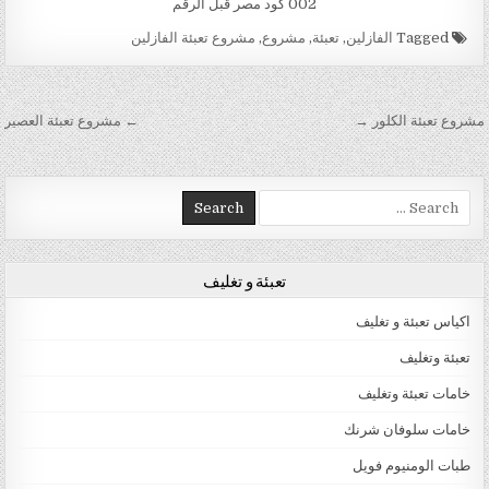
002 كود مصر قبل الرقم
Tagged
الفازلين
,
تعبئة
,
مشروع
,
مشروع تعبئة الفازلين
تصفّح المقالات
مشروع تعبئة الكلور →
← مشروع تعبئة العصير
Search for:
تعبئة و تغليف
اكياس تعبئة و تغليف
تعبئة وتغليف
خامات تعبئة وتغليف
خامات سلوفان شرنك
طبات الومنيوم فويل