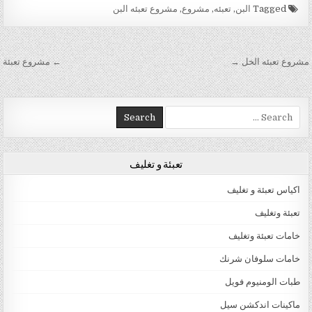
Tagged
البن
,
تعبئه
,
مشروع
,
مشروع تعبئه البن
تصفّح المقالات
مشروع تعبئه الخل →
← مشروع تعبئة
Search for:
تعبئة و تغليف
اكياس تعبئة و تغليف
تعبئة وتغليف
خامات تعبئة وتغليف
خامات سلوفان شرنك
طبات الومنيوم فويل
ماكينات اندكشن سيل