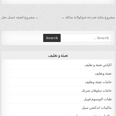
تصفّح المقالات
مشروع مكنة تعبءة شوكولاتة سائلة →
← مشروع لتعبئه عسل نحل
Search for:
تعبئة و تغليف
اكياس تعبئة و تغليف
تعبئة وتغليف
خامات تعبئة وتغليف
خامات سلوفان شرنك
طبات الومنيوم فويل
ماكينات اندكشن سيل