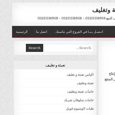
ة وتغليف
012 – 01211116958
اتـصـل بـنـا في الفروع التي تناسبك
اتصل بنا
الرئيسية
Search
for:
تعبئة و تغليف
نتاج
اكياس تعبئة و تغليف
 المنتج
تعبئة وتغليف
خامات تعبئة وتغليف
خامات سلوفان شرنك
طبات الومنيوم فويل