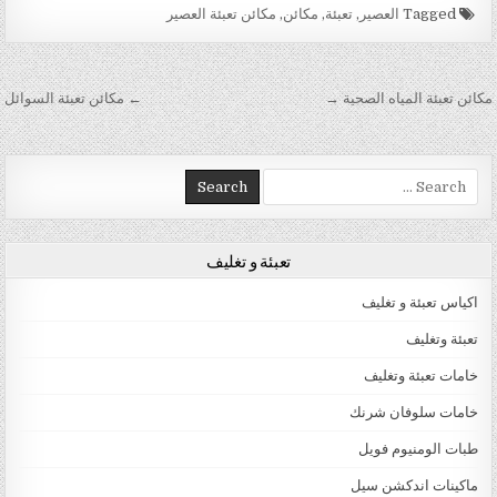
Tagged
العصير
,
تعبئة
,
مكائن
,
مكائن تعبئة العصير
تصفّح المقالات
مكائن تعبئة المياه الصحية →
← مكائن تعبئة السوائل
Search for:
تعبئة و تغليف
اكياس تعبئة و تغليف
تعبئة وتغليف
خامات تعبئة وتغليف
خامات سلوفان شرنك
طبات الومنيوم فويل
ماكينات اندكشن سيل