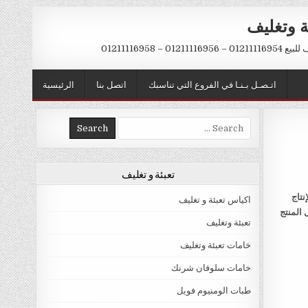
ة وتغليف
012 – 01211116958
اتـصـل بـنـا في الفروع التي تناسبك
اتصل بنا
الرئيسية
Search
for:
تعبئة و تغليف
نتاج
اكياس تعبئة و تغليف
 المنتج
تعبئة وتغليف
خامات تعبئة وتغليف
خامات سلوفان شرنك
طبات الومنيوم فويل