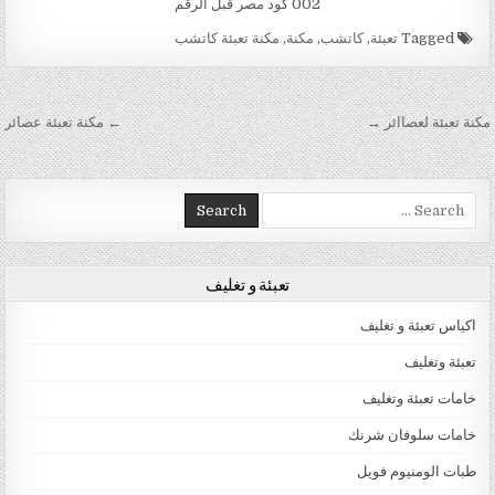
002 كود مصر قبل الرقم
Tagged
تعبئة
,
كاتشب
,
مكنة
,
مكنة تعبئة كاتشب
تصفّح المقالات
مكنة تعبئة لعصاائر →
← مكنة تعبئة عصائر
Search for:
تعبئة و تغليف
اكياس تعبئة و تغليف
تعبئة وتغليف
خامات تعبئة وتغليف
خامات سلوفان شرنك
طبات الومنيوم فويل