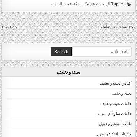
Tagged
الزيت
,
تعبئه
,
مكنة
,
مكنة تعبئه الزيت
تصفّح المقالات
مكنة تعبئه زيوت طعام →
← مكنة تعبئة
Search for:
تعبئة و تغليف
اكياس تعبئة و تغليف
تعبئة وتغليف
خامات تعبئة وتغليف
خامات سلوفان شرنك
طبات الومنيوم فويل
ماكينات اندكشن سيل