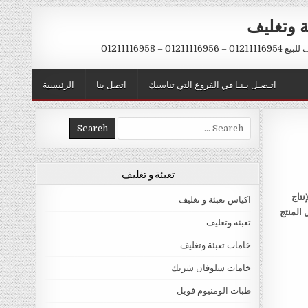
ة وتغليف
012 – 01211116958
اتـصـل بـنـا في الفروع التي تناسبك
اتصل بنا
الرئيسية
Search
for:
تعبئة و تغليف
نتاج
اكياس تعبئة و تغليف
 المنتج
تعبئة وتغليف
خامات تعبئة وتغليف
خامات سلوفان شرنك
طبات الومنيوم فويل