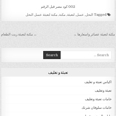
002 كود مصر قبل الرقم
Tagged
النحل
,
عسل
,
لتعبئة
,
مكنة
,
مكنة لتعبئة عسل النحل
تصفّح المقالات
مكنة لتعبئة عصائر واسعارها →
← مكنة لتعبئة زيت الطعام
Search for:
تعبئة و تغليف
اكياس تعبئة و تغليف
تعبئة وتغليف
خامات تعبئة وتغليف
خامات سلوفان شرنك