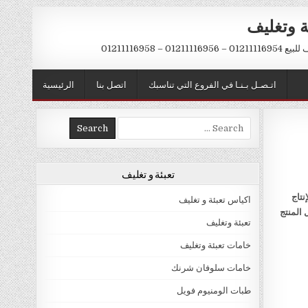
ة وتغليف
012 – 01211116958
اتـصـل بـنـا في الفروع التي تناسبك
اتصل بنا
الرئيسية
Search
for:
تعبئة و تغليف
نتاج
اكياس تعبئة و تغليف
 المنتج
تعبئة وتغليف
خامات تعبئة وتغليف
خامات سلوفان شرنك
طبات الومنيوم فويل