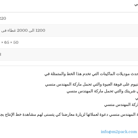
220 فول
1200 الى 2000 غطاء فى الساعة
50 × 65 × 75 سم
38
ث موديلات الماكينات التي تخدم هذا الخط والمتمثلة في
منيوم على فوهة العبوة والتي تحمل ماركة المهندس منسي
ي شرينك والتي تحمل ماركة المهندس منسي
ي
 ماركة المهندس منسي
كة المهندس منسي دعوة لعملائها لزيارة معارضنا كي يتسنى لهم مشاهدة خط الإنتاج بج
info@m2pack.com