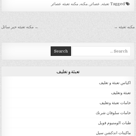
Tagged
تعبئه
,
عصائر
,
مكنه
,
مكنه تعبئه عصائر
تصفّح المقالات
مكنه تعبئه →
← مكنه تعبئه حبر سائل
Search for:
تعبئة و تغليف
اكياس تعبئة و تغليف
تعبئة وتغليف
خامات تعبئة وتغليف
خامات سلوفان شرنك
طبات الومنيوم فويل
ماكينات اندكشن سيل